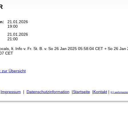
R
n:
21.01.2026
19:00
21.01.2026
21:00
cals, lt. Info v. Fr. St. B. v. So 26 Jan 2025 05:58:04 CET + So 26 Jan
:07 CET
 zur Übersicht
Impressum
|
Datenschutzinformation
|
Startseite
|
Kontakt
|
(c) webmaste